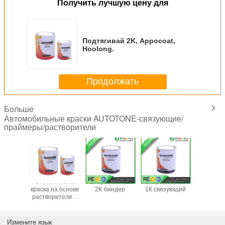
Получить лучшую цену для
Подтягивай 2K, Appocoat,
Hoolong.
Продолжать
Больше
Автомобильные краски AUTOTONE-связующие/
праймеры/растворители
то-
Автомобильная
Авторемонтный
Авторемонтный
AUTOT
иш-2K
краска на основе
2K биндер
1К связующий
Painture 
нитель
растворителей-
по тел
рый)
AUTOTONE,
00861353
Hoolong
Измените язык