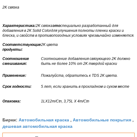
2K связка
Характеристика:
2K связка
это
специально разработанный для
добавления в 2K Solid Color
для улучшения полноты пленки краски и
блеска, и свойств в противопогодных условиях чрезвычайно изменяется.
Соответствующие
2K цвета
продукты:
Соотношение
Соотношение добавления связующего 2K должно
смешивания:
быть не более 10% от 2K твердой краски
Применение:
Пожалуйста, обратитесь к TDS 2K цвета.
Срок годности:
5 лет, если хранить в прохладном и сухом месте
Опаковка:
1LX12т/Ctn, 3,75L X 4т/Ctn
Автомобильная краска
Автомобильные покрытия
Бирки:
,
,
дешевая автомобильная краска