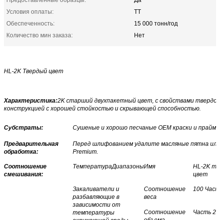
Условия оплаты:
ТТ
Обеспеченность:
15 000 тонн/год
Количество мин заказа:
Нет
HL-2K Твердый цвет
Характеристика:
2K старший двухпакетный цвет, с свойствами твердой 
конструкцией с хорошей стойкостью и скрывающей способностью.
Субстраты:
Сушеные и хорошо песчаные OEM краски и прайм
Предварительная
Перед шлифованием удалите масляные пятна или
обработка:
Premium.
Соотношение
Температура
Диапазоны
Имя
HL-2K т
смешивания:
цвет
Закаливатели и
Соотношение
100 Час
разбавляющие в
веса
зависимости от
Соотношение
Часть 2
температуры
объема