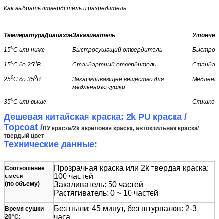
Как выбрать отвердитель и разредитель:
Температура
Диапазон
Закаливатель
Утончен
0
15
C или ниже
Быстросушащий отвердитель
Быстрос
0
0
15
С до 25
В
Стандартный отвердитель
Стандар
0
0
25
С до 35
В
Закармливающее вещество для
Медленно
медленного сушки
0
35
C или выше
Слишком
Дешевая китайская краска: 2k PU краска /
Topcoat /
ПУ краска/2k акриловая краска, автокрильная краска/
твердый цвет
Технические данные:
Прозрачная краска или 2k твердая краска:
Соотношение
100 частей
смеси
(по объему)
Закаливатель: 50 частей
Растягиватель: 0 ~ 10 частей
Без пыли: 45 минут, без штурвалов: 2-3
Время сушки
часа
20
°C
: