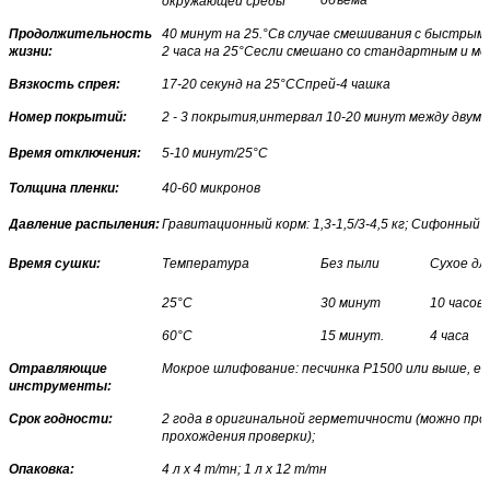
окружающей среды
Продолжительность
40 минут на 25.
°C
в случае смешивания с быстрым
жизни:
2 часа на 25
°C
если смешано со стандартным и ме
Вязкость спрея:
17-20 секунд на 25
°C
Спрей-4 чашка
Номер покрытий:
2 - 3 покрытия
,
интервал 10-20 минут между двумя
Время отключения:
5-10 минут/25
°C
Толщина пленки:
40-60 микронов
Давление распыления:
Гравитационный корм: 1,3-1,5/3-4,5 кг; Сифонный кор
Время сушки:
Температура
Без пыли
Сухое дл
25
°C
30 минут
10 часов
60
°C
15 минут.
4 часа
Отравляющие
Мокрое шлифование: песчинка P1500 или выше, ес
инструменты:
Срок годности:
2 года в оригинальной герметичности (можно пр
прохождения проверки);
Опаковка:
4 л х 4 т/тн; 1 л х 12 т/тн